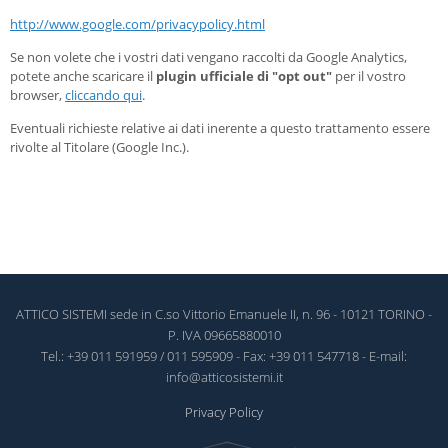
http://www.google.com/privacypolicy.html
Se non volete che i vostri dati vengano raccolti da Google Analytics,
potete anche scaricare il
plugin ufficiale di "opt out"
per il vostro
browser,
cliccando qui
.
Eventuali richieste relative ai dati inerente a questo trattamento essere
rivolte al Titolare (Google Inc.).
ATTICO SISTEMI sede in C.so Vittorio Emanuele II, n. 96 - 10121 TORINO -
P. IVA 09665880010
Tel.: +39 011 591959 / 011 595909 - Fax: +39 011 547718 - E-mail:
info@atticosistemi.it
Privacy Policy