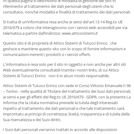
In questa pagina si descrivono le modalità di gestione del sito in
riferimento al trattamento dei dati personali degli utenti che lo
consultano, nonché modalità e finalità di trattamento dei dati personali.
Si tratta di un’informativa resa anche ai sensi del'art.13-14 Reg.to UE
2016/679 a coloro che interagiscono con i servizi web accessibili per via
telematica a partire dall’indirizzo: www.atticosistemi.it
Questo sito è di proprietà di Attico Sistemi di Tutucci Enrico che
gestisce e mantiene questo sito con lo scopo di fornire informazioni e
comunicazioni inerenti i prodotti o i servizi offerti.
L'informativa è resa solo per il sito in oggetto e non anche per altri siti
Web eventualmente consultabili tramite i nostri links, di cui Attico
Sistemi di Tutucci Enrico non è in alcun modo responsabile.
Attico Sistemi di Tutucci Enrico con sede in Corso Vittorio Emanuele II 96
– Torino - nella qualità di Titolare del trattamento dei Suoi dati personali,
ai sensi e per gli effetti del Reg.to UE 2016/679 - GDPR, con la presente La
informa che la citata normativa prevede la tutela degli interessati
rispetto al trattamento dei dati personali e che tale trattamento sarà
improntato ai principi di correttezza, liceità, trasparenza e di tutela della
Sua riservatezza e dei Suoi diritti.
I Suoi dati personali verranno trattati in accordo alle disposizioni