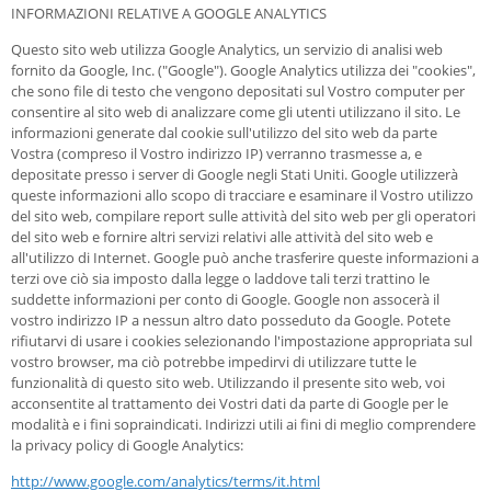
INFORMAZIONI RELATIVE A GOOGLE ANALYTICS
Questo sito web utilizza Google Analytics, un servizio di analisi web
fornito da Google, Inc. ("Google"). Google Analytics utilizza dei "cookies",
che sono file di testo che vengono depositati sul Vostro computer per
consentire al sito web di analizzare come gli utenti utilizzano il sito. Le
informazioni generate dal cookie sull'utilizzo del sito web da parte
Vostra (compreso il Vostro indirizzo IP) verranno trasmesse a, e
depositate presso i server di Google negli Stati Uniti. Google utilizzerà
queste informazioni allo scopo di tracciare e esaminare il Vostro utilizzo
del sito web, compilare report sulle attività del sito web per gli operatori
del sito web e fornire altri servizi relativi alle attività del sito web e
all'utilizzo di Internet. Google può anche trasferire queste informazioni a
terzi ove ciò sia imposto dalla legge o laddove tali terzi trattino le
suddette informazioni per conto di Google. Google non assocerà il
vostro indirizzo IP a nessun altro dato posseduto da Google. Potete
rifiutarvi di usare i cookies selezionando l'impostazione appropriata sul
vostro browser, ma ciò potrebbe impedirvi di utilizzare tutte le
funzionalità di questo sito web. Utilizzando il presente sito web, voi
acconsentite al trattamento dei Vostri dati da parte di Google per le
modalità e i fini sopraindicati. Indirizzi utili ai fini di meglio comprendere
la privacy policy di Google Analytics:
http://www.google.com/analytics/terms/it.html