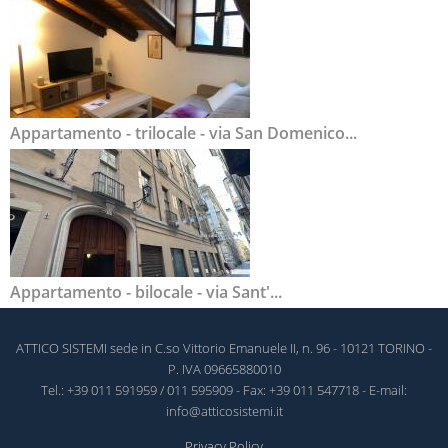
Appartamento - trilocale - via San Domenico...
Appartamento - bilocale - via Sant'...
ATTICO SISTEMI sede in C.so Vittorio Emanuele II, n. 96 - 10121 TORINO -
P. IVA 09665880010
Tel.: +39 011 591959 / 011 595909 - Fax: +39 011 547718 - E-mail:
info@atticosistemi.it
Privacy Policy