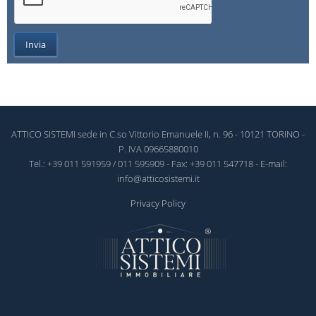
ATTICO SISTEMI sede in C.so Vittorio Emanuele II, n. 96 - 10121 TORINO -
P. IVA 09665880010
Tel.: +39 011 591959 / 011 595909 - Fax: +39 011 547718 - E-mail:
info@atticosistemi.it
Privacy Policy