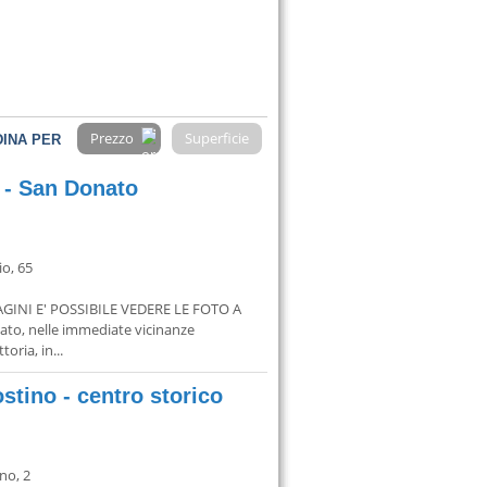
Prezzo
Superficie
INA PER
o - San Donato
io, 65
INI E' POSSIBILE VEDERE LE FOTO A
ato, nelle immediate vicinanze
oria, in...
stino - centro storico
no, 2