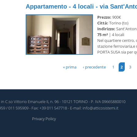
Appartamento - 4 locali - via Sant'Ant
Prezzo:
900€
Città:
Torino (to)
Indirizzo:
Sant'Antoni
75 m²
| 4 locali
Nel quartiere centro, 
stazione ferroviaria,e
PORTA SUSA sia per que
« prima
‹ precedente
1
2
3
Pagine
in C.so Vittorio Emanuele II, n. 96 - 10121 TORINO - P. IVA 09665880010
959 / 011 595909 - Fax: +39 011 547718 - E-mail: info@atticosistemi.it
Privacy Policy