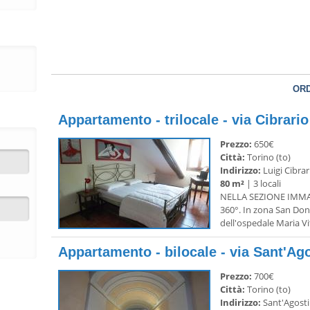
ORD
Appartamento - trilocale - via Cibrari
Prezzo:
650€
Città:
Torino (to)
Indirizzo:
Luigi Cibrar
80 m²
| 3 locali
NELLA SEZIONE IMMAG
360°. In zona San Don
dell'ospedale Maria Vitt
Appartamento - bilocale - via Sant'Ago
Prezzo:
700€
Città:
Torino (to)
Indirizzo:
Sant'Agosti