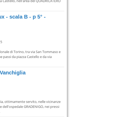
zza Castello, nell'area del QUADRILATERO
 - scala B - p 5° -
 5
donale di Torino, tra via San Tommaso e
e passi da piazza Castello e da via
 Vanchiglia
ia, ottimamente servito, nelle vicinanze
 dell'ospedale GRADENIGO, nei pressi
.