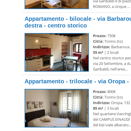
via Garibaldi e di pia
ROMANO, a cinque ...
Appartamento - bilocale - via Barbaroux
destra - centro storico
Prezzo:
750€
Città:
Torino (to)
Indirizzo:
Barbaroux,
55 m²
| 2 locali
Nel centro storico pe
via 20 Settembre, a du
Garibaldi, nell'area...
Appartamento - trilocale - via Oropa -
Prezzo:
800€
Città:
Torino (to)
Indirizzo:
Oropa, 132
85 m²
| 3 locali
Nel quartiere Vanchigl
del CAMPUS EINAUDI e
del bel viale alberato..