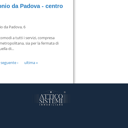
onio da Padova - centro
o da Padova, 6
comodi a tutti i servizi, compresa
 metropolitana, sia per la fermata di
lla di...
seguente ›
ultima »