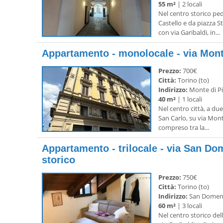
55 m²
| 2 locali
Nel centro storico ped
Castello e da piazza S
con via Garibaldi, in...
Appartamento - monolocale - via Monte
Prezzo:
700€
Città:
Torino (to)
Indirizzo:
Monte di Pi
40 m²
| 1 locali
Nel centro città, a due
San Carlo, su via Mont
compreso tra la...
Appartamento - trilocale - via San Do
storico
Prezzo:
750€
Città:
Torino (to)
Indirizzo:
San Domeni
60 m²
| 3 locali
Nel centro storico dell