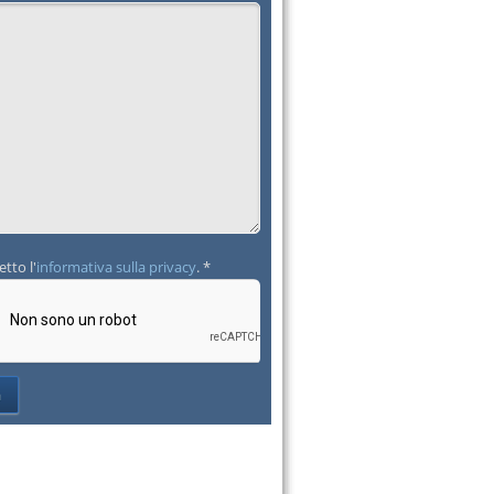
etto l'
informativa sulla privacy
. *