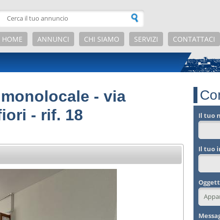
HOME
ANNUNCI
CHI SIAMO
SERVIZI
CONTATTACI
monolocale - via
Con
ori - rif. 18
Il tuo
Il tuo 
Ogget
Messa