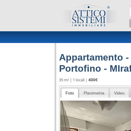
Salta al contenuto principale
Appartamento - 
Portofino - MIrafi
400€
35 m² | 1 locali |
Foto
Planimetria
Video