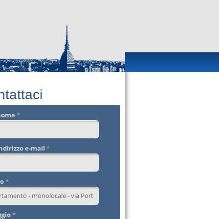
tattaci
 nome
*
indirizzo e-mail
*
to
*
ggio
*